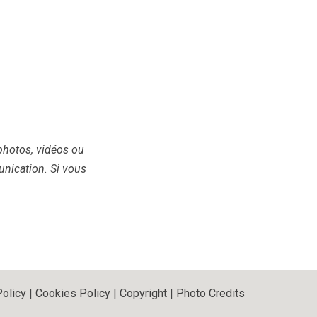
photos, vidéos ou
unication. Si vous
Policy
|
Cookies Policy
|
Copyright
|
Photo Credits