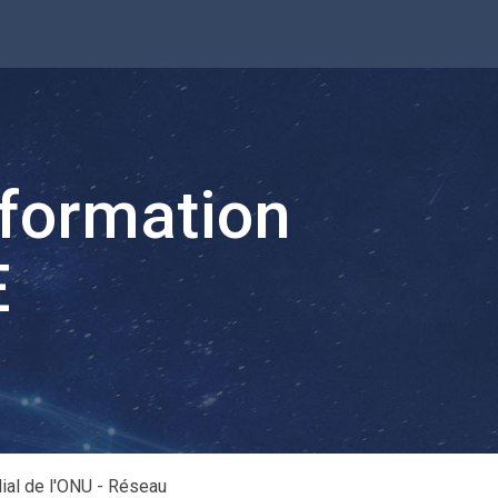
nformation
E
dial de l'ONU - Réseau