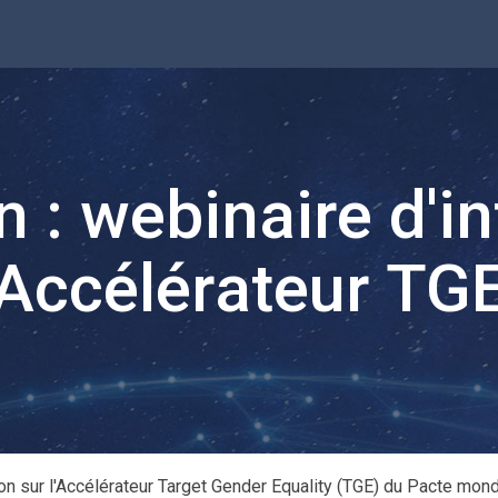
on : webinaire d'i
Accélérateur TG
on sur l'Accélérateur Target Gender Equality (TGE) du Pacte mon