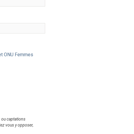
ce et ONU Femmes
s ou captations
tez vous y opposer,